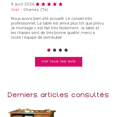
9 avril 2026
1
Joel
-
Chenex (74)
G
Nous avons bien été accueilli .Le conseil très
J
professionnel. La table est arrivé plus tôt que prévu
tr
,le montage c est fait très facilement , la table et
les chaises sont de très bonne qualité .merci a
toute l équipe de sixmeuble
Voir tous les avis
Derniers articles consultés