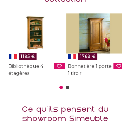
1195 €
1768 €
Bibliothèque 4
Bonnetière 1 porte
B
étagères
1 tiroir
2
Ce qu'ils pensent du
showroom Simeuble