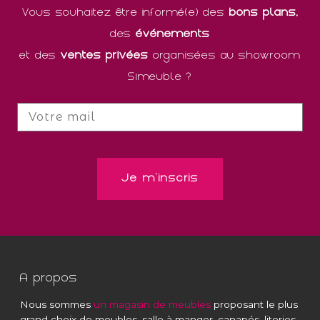
Vous souhaitez être informé(e) des
bons plans,
des
événements
et des
ventes privées
organisées au showroom
Simeuble ?
A propos
Nous sommes
un magasin de meubles
proposant le plus
grand choix de meubles, salle à manger, canapés, literies,