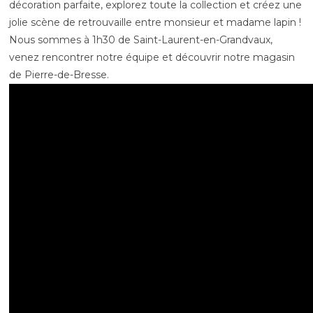
décoration parfaite, explorez toute la collection et créez une
jolie scène de retrouvaille entre monsieur et madame lapin !
Nous sommes à 1h30 de Saint-Laurent-en-Grandvaux,
venez rencontrer notre équipe et découvrir notre magasin
de Pierre-de-Bresse.