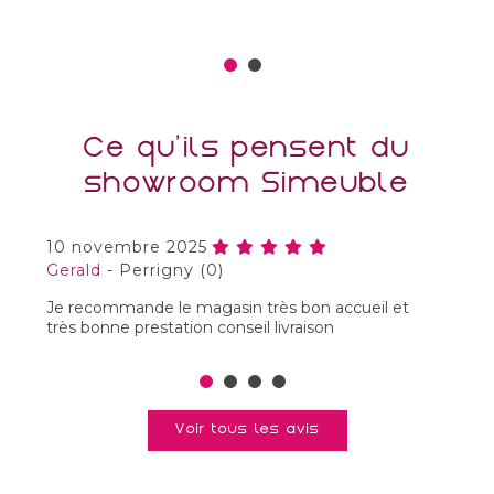
Ce qu'ils pensent du
showroom Simeuble
10 novembre 2025
9
Gerald
-
Perrigny (0)
D
Je recommande le magasin très bon accueil et
Su
très bonne prestation conseil livraison
re
be
tr
A
Voir tous les avis