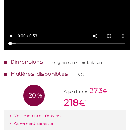
Dimensions :
Long. 63 cm • Haut. 83 cm
Matières disponibles :
PVC
273
A partir de
- 20 %
218
> Voir ma liste d'envies
> Comment acheter