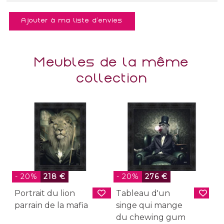
Ajouter à ma liste d'envies
Meubles de la même
collection
-
- 20%
218 €
- 20%
276 €
C
Portrait du lion
Tableau d'un
a
parrain de la mafia
singe qui mange
d
du chewing gum