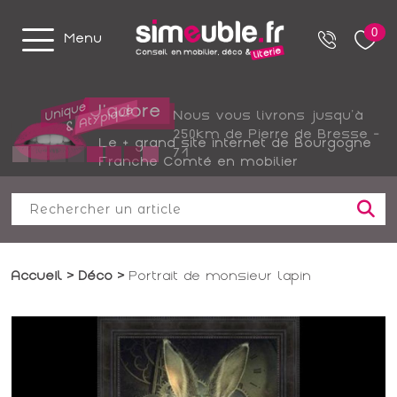
0
Menu
Nous vous livrons jusqu'à
250km de Pierre de Bresse -
Le + grand site internet de Bourgogne
71
Franche Comté en mobilier
Accueil
Déco
Portrait de monsieur lapin