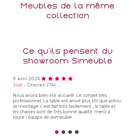
Meubles de la même
collection
Ce qu'ils pensent du
showroom Simeuble
9 avril 2026
4
Joel
-
Chenex (74)
F
Nous avons bien été accueilli .Le conseil très
Ap
professionnel. La table est arrivé plus tôt que prévu
ef
,le montage c est fait très facilement , la table et
so
les chaises sont de très bonne qualité .merci a
toute l équipe de sixmeuble