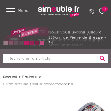
0
Menu
Nous vous livrons jusqu'à
250km de Pierre de Bresse -
Le + grand site internet de Bourgogne
71
Franche Comté en mobilier
Accueil
Fauteuil
Divan stylisé tissus contemporains