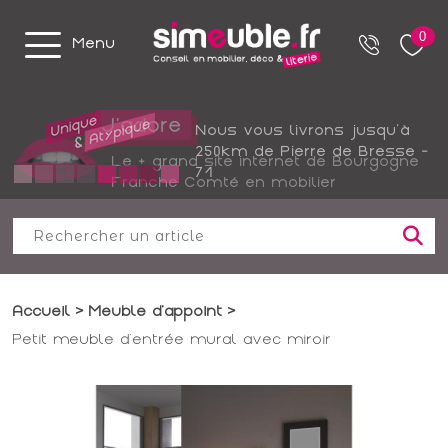
0
Menu
Nous vous livrons jusqu'à
250km de Pierre de Bresse -
Le + grand site internet de Bourgogne
71
Franche Comté en mobilier
Accueil
Meuble d'appoint
Petit meuble d'entrée mural avec miroir