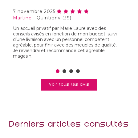
7 novembre 2025
2
Martine
-
Quintigny (39)
b
Un accueil privatif par Marie Laure avec des
li
conseils avisés en fonction de mon budget, suivi
et
d’une livraison avec un personnel compétent,
en
agréable, pour finir avec des meubles de qualité.
co
Je reviendrai et recommande cet agréable
e
magasin.
sa
m
B
Voir tous les avis
Derniers articles consultés