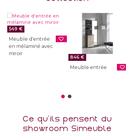
549 €
Meuble d'entrée
en mélaminé avec
miroir
846 €
9
Meuble entrée
M
a
m
Ce qu'ils pensent du
showroom Simeuble