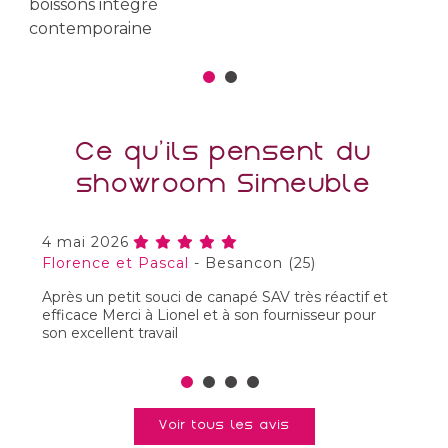
boissons intégré
c
contemporaine
Ce qu'ils pensent du
showroom Simeuble
4 mai 2026
7
Florence et Pascal
-
Besancon (25)
M
Après un petit souci de canapé SAV très réactif et
Un
efficace Merci à Lionel et à son fournisseur pour
co
son excellent travail
d’
ag
J
m
Voir tous les avis