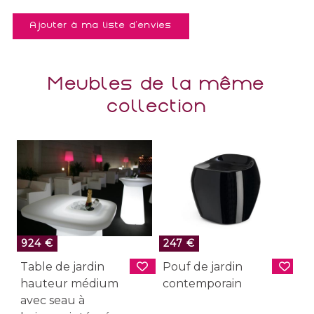
Ajouter à ma liste d'envies
Meubles de la même
collection
924 €
247 €
7
Table de jardin
Pouf de jardin
T
hauteur médium
contemporain
h
avec seau à
b